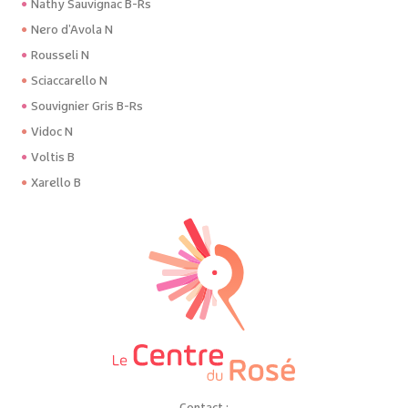
Nathy Sauvignac B-Rs
Nero d’Avola N
Rousseli N
Sciaccarello N
Souvignier Gris B-Rs
Vidoc N
Voltis B
Xarello B