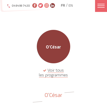
/
FR
EN
04 94 99 74 20
O'César
Voir tous
les programmes
O’César