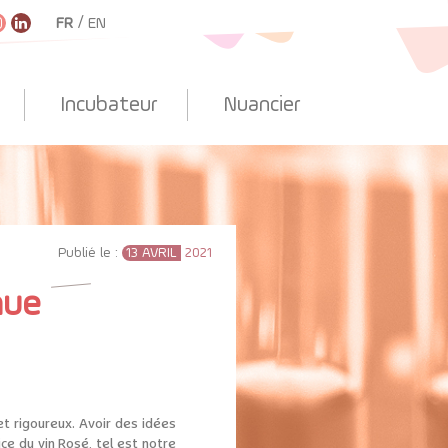
/
FR
EN
Incubateur
Nuancier
Publié le :
13 AVRIL
2021
nue
 et rigoureux. Avoir des idées
ice du vin Rosé, tel est notre