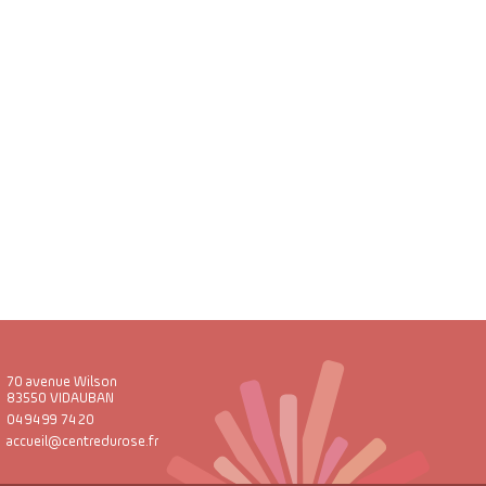
70 avenue Wilson
83550 VIDAUBAN
04 94 99 74 20
accueil@centredurose.fr